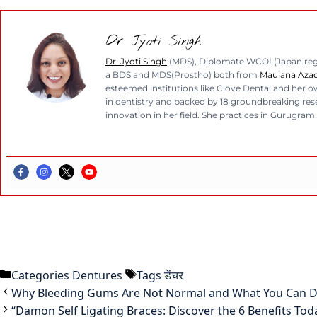
Dr Jyoti Singh
Dr. Jyoti Singh
(MDS), Diplomate WCOI (Japan regio
a BDS and MDS(Prostho) both from
Maulana Azad 
esteemed institutions like Clove Dental and her ow
in dentistry and backed by 18 groundbreaking resea
innovation in her field. She practices in Gurugram 
Categories
Dentures
Tags
डेंचर
Why Bleeding Gums Are Not Normal and What You Can D
“Damon Self Ligating Braces: Discover the 6 Benefits Tod