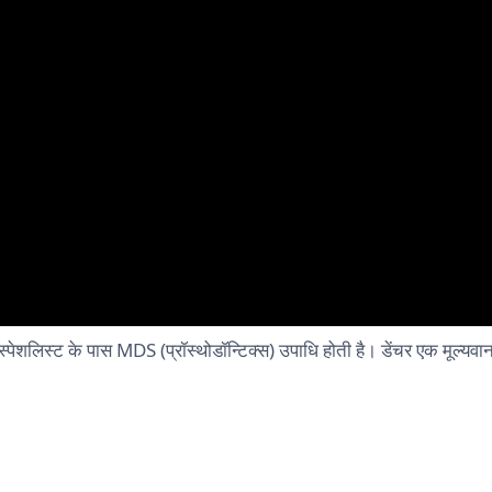
चर स्पेशलिस्ट के पास MDS (प्रॉस्थोडॉन्टिक्स) उपाधि होती है। डेंचर एक मूल्