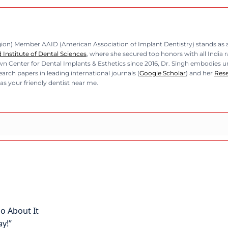
n) Member AAID (American Association of Implant Dentistry) stands as a b
Institute of Dental Sciences
, where she secured top honors with all India 
n Center for Dental Implants & Esthetics since 2016, Dr. Singh embodies unp
rch papers in leading international journals (
Google Scholar
) and her
Res
as your friendly dentist near me.
o About It
ay!”