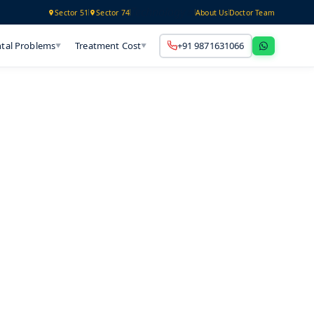
Technology
Sector 51
Sector 74
About Us
Doctor Team
tal Problems
Treatment Cost
+91 9871631066
▼
▼