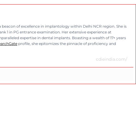
eacon of excellence in implantology within Delhi NCR region. She is
rank 1 in PG entrance examination. Her extensive experience at
aralleled expertise in dental implants. Boasting a wealth of 17+ years
earchGate
profile, she epitomizes the pinnacle of proficiency and
cdieindia.com/